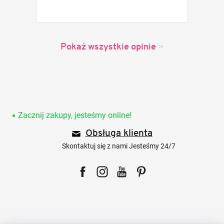
Pokaż wszystkie opinie
S
t
o
Zacznij zakupy, jesteśmy online!
p
Obsługa klienta
k
a
Skontaktuj się z nami Jesteśmy 24/7
Facebook
Instagram
YouTube
Pinterest