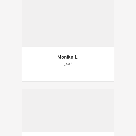
Monika L.
„OK“