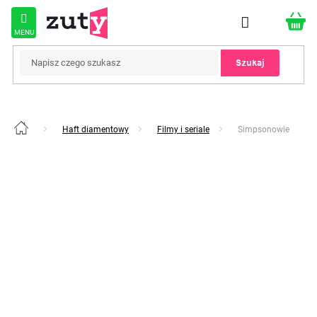
Przejść
do
treści
Szukaj
Haft diamentowy
Filmy i seriale
Simpsonowie
Home