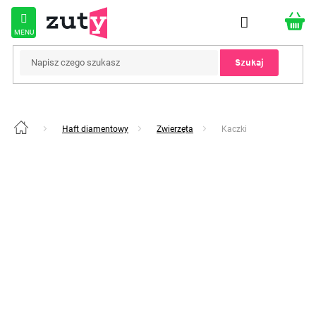
Przejść
do
treści
Szukaj
Haft diamentowy
Zwierzęta
Kaczki
Home