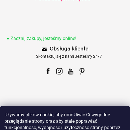
S
t
o
Zacznij zakupy, jesteśmy online!
p
Obsługa klienta
k
a
Skontaktuj się z nami Jesteśmy 24/7
Facebook
Instagram
YouTube
Pinterest
Dla klientów
Używamy plików cookie, aby umożliwić Ci wygodne
przeglądanie strony oraz aby stale poprawiać
funkcjonalność, wydajność i użyteczność strony poprzez