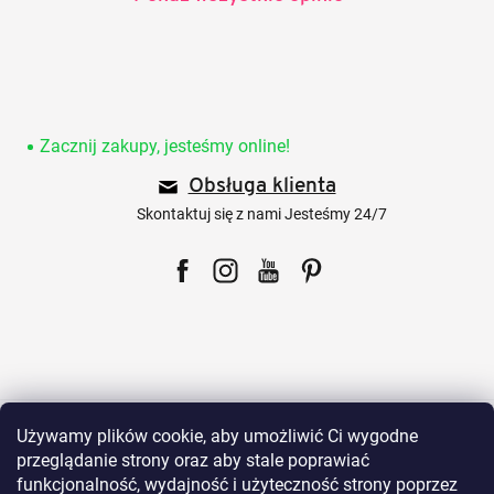
S
t
o
Zacznij zakupy, jesteśmy online!
p
Obsługa klienta
k
a
Skontaktuj się z nami Jesteśmy 24/7
Facebook
Instagram
YouTube
Pinterest
Dla klientów
Używamy plików cookie, aby umożliwić Ci wygodne
przeglądanie strony oraz aby stale poprawiać
funkcjonalność, wydajność i użyteczność strony poprzez