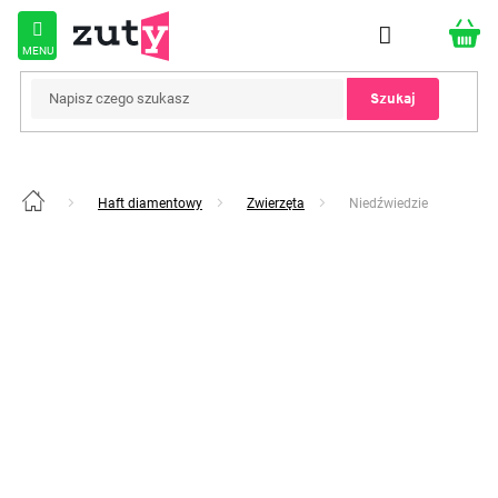
Przejść
do
treści
Szukaj
Haft diamentowy
Zwierzęta
Niedźwiedzie
Home