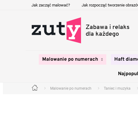
Przejść
Jak zacząć malować?
Jak rozpocząć tworzenie obraz
do
treści
Malowanie po numerach
Haft diam
Najpopul
Malowanie po numerach
Taniec i muzyka
Home