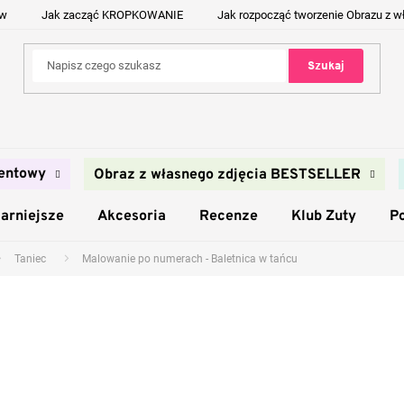
ów
Jak zacząć KROPKOWANIE
Jak rozpocząć tworzenie Obrazu z w
Szukaj
entowy
Obraz z własnego zdjęcia BESTSELLER
arniejsze
Akcesoria
Recenze
Klub Zuty
P
Taniec
Malowanie po numerach - Baletnica w tańcu