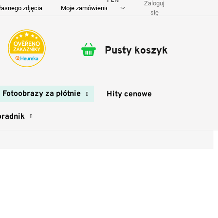
Zaloguj
łasnego zdjęcia
Moje zamówienie
O nas
Dostawa i płatność
się
Pusty koszyk
Koszyk
Fotoobrazy za płótnie
Hity cenowe
oradnik