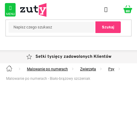
Przejść
do
treści
Szukaj
Setki tysięcy zadowolonych Klientów
Malowanie po numerach
Zwierzęta
Psy
Home
Malowanie po numerach - Biało-brązowy szczeniak