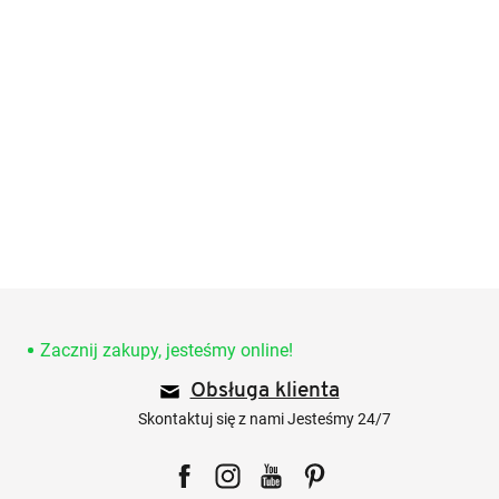
S
t
o
Zacznij zakupy, jesteśmy online!
p
Obsługa klienta
k
a
Skontaktuj się z nami Jesteśmy 24/7
Facebook
Instagram
YouTube
Pinterest