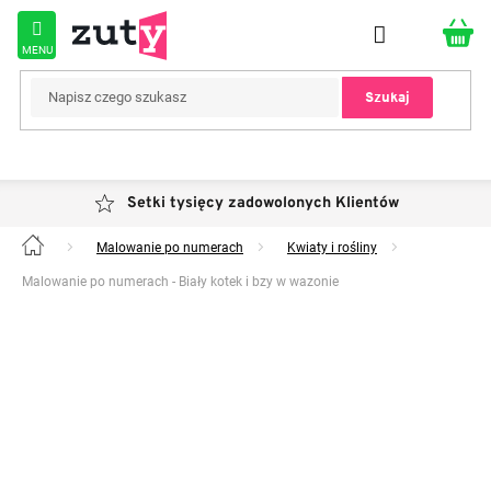
Przejść
do
treści
Szukaj
Setki tysięcy zadowolonych Klientów
Malowanie po numerach
Kwiaty i rośliny
Home
Malowanie po numerach - Biały kotek i bzy w wazonie