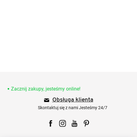
S
t
o
Zacznij zakupy, jesteśmy online!
p
Obsługa klienta
k
a
Skontaktuj się z nami Jesteśmy 24/7
Facebook
Instagram
YouTube
Pinterest