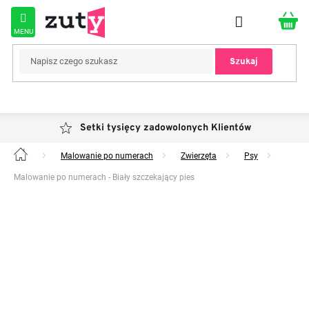
Przejść
do
treści
Szukaj
Setki tysięcy zadowolonych Klientów
Malowanie po numerach
Zwierzęta
Psy
Home
Malowanie po numerach - Biały szczekający pies