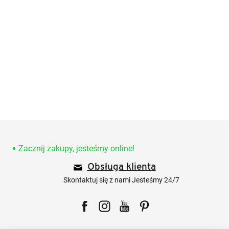
S
t
o
Zacznij zakupy, jesteśmy online!
p
Obsługa klienta
k
a
Skontaktuj się z nami Jesteśmy 24/7
Facebook
Instagram
YouTube
Pinterest