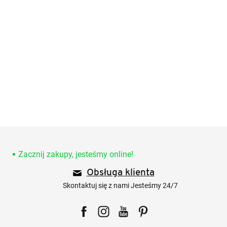
S
t
o
Zacznij zakupy, jesteśmy online!
p
Obsługa klienta
k
a
Skontaktuj się z nami Jesteśmy 24/7
Facebook
Instagram
YouTube
Pinterest