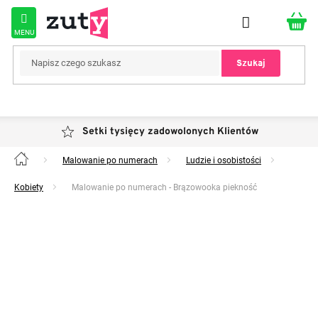
Przejść
do
treści
Szukaj
Setki tysięcy zadowolonych Klientów
Malowanie po numerach
Ludzie i osobistości
Home
Kobiety
Malowanie po numerach - Brązowooka piekność