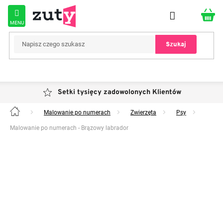
Przejść
do
treści
Szukaj
Setki tysięcy zadowolonych Klientów
Malowanie po numerach
Zwierzęta
Psy
Home
Malowanie po numerach - Brązowy labrador