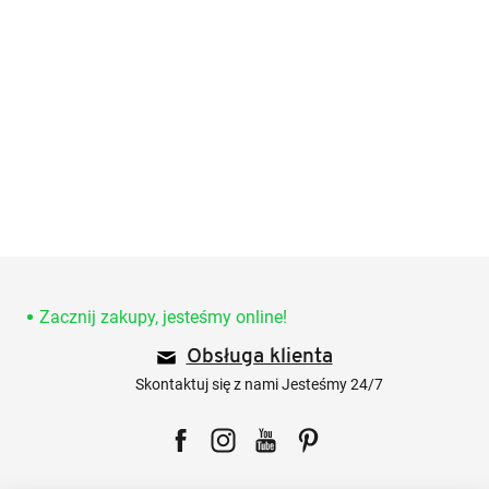
S
t
o
Zacznij zakupy, jesteśmy online!
p
Obsługa klienta
k
a
Skontaktuj się z nami Jesteśmy 24/7
Facebook
Instagram
YouTube
Pinterest