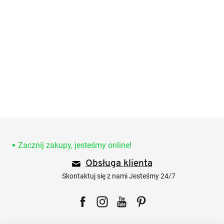
S
t
o
Zacznij zakupy, jesteśmy online!
p
Obsługa klienta
k
a
Skontaktuj się z nami Jesteśmy 24/7
Facebook
Instagram
YouTube
Pinterest