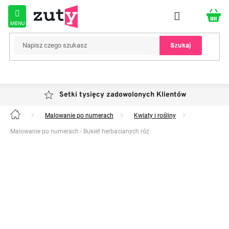
Przejść
do
treści
Szukaj
Setki tysięcy zadowolonych Klientów
Malowanie po numerach
Kwiaty i rośliny
Home
Malowanie po numerach - Bukiet herbacianych róż