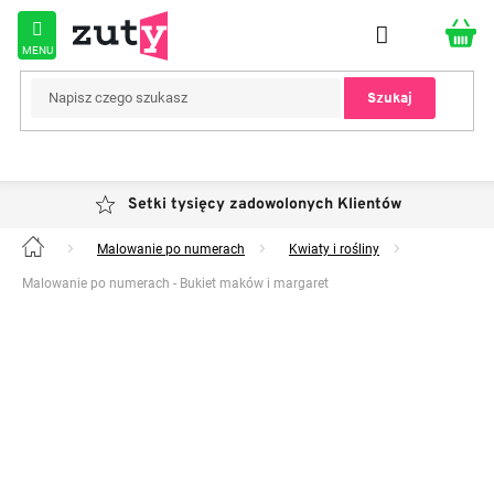
Przejść
do
treści
Szukaj
Setki tysięcy zadowolonych Klientów
Malowanie po numerach
Kwiaty i rośliny
Home
Malowanie po numerach - Bukiet maków i margaret