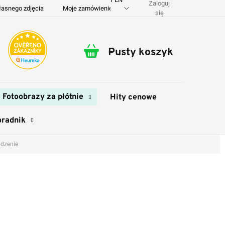
Zaloguj
łasnego zdjęcia
Moje zamówienie
O nas
Dostawa i płatność
się
Pusty koszyk
Koszyk
Fotoobrazy za płótnie
Hity cenowe
oradnik
odzenie