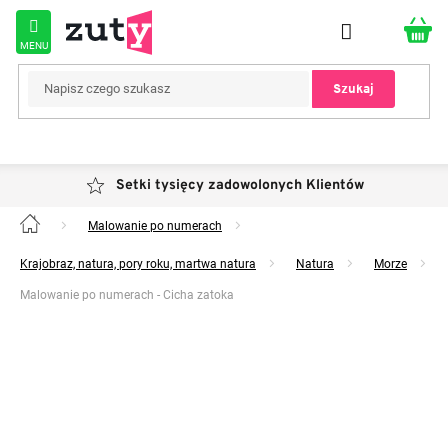
Przejść
do
treści
Szukaj
Setki tysięcy zadowolonych Klientów
Malowanie po numerach
Home
Krajobraz, natura, pory roku, martwa natura
Natura
Morze
Malowanie po numerach - Cicha zatoka