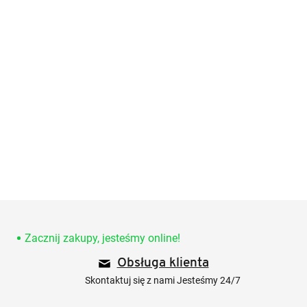
S
t
o
Zacznij zakupy, jesteśmy online!
p
Obsługa klienta
k
a
Skontaktuj się z nami Jesteśmy 24/7