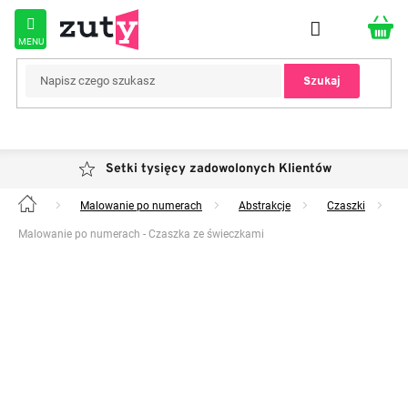
Przejść
do
treści
Szukaj
Setki tysięcy zadowolonych Klientów
Malowanie po numerach
Abstrakcje
Czaszki
Home
Malowanie po numerach - Czaszka ze świeczkami