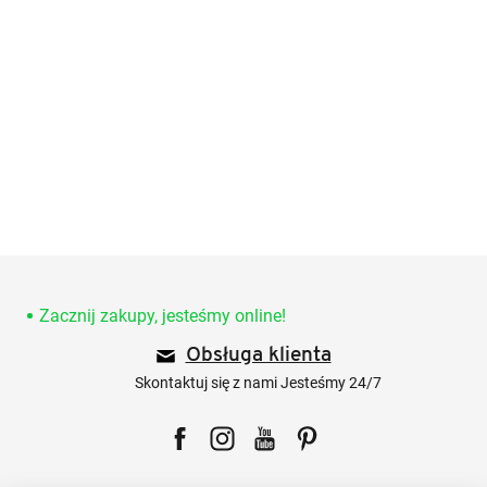
S
t
o
Zacznij zakupy, jesteśmy online!
p
Obsługa klienta
k
a
Skontaktuj się z nami Jesteśmy 24/7
Facebook
Instagram
YouTube
Pinterest