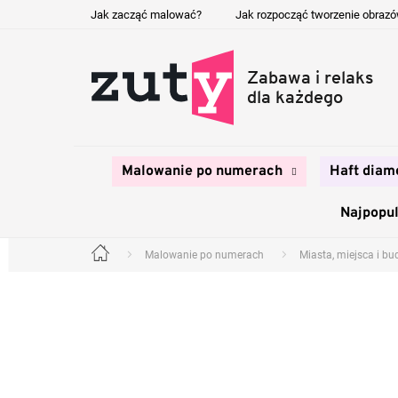
Przejść
Jak zacząć malować?
Jak rozpocząć tworzenie obraz
do
treści
Malowanie po numerach
Haft diam
Najpopul
Malowanie po numerach
Miasta, miejsca i b
Home