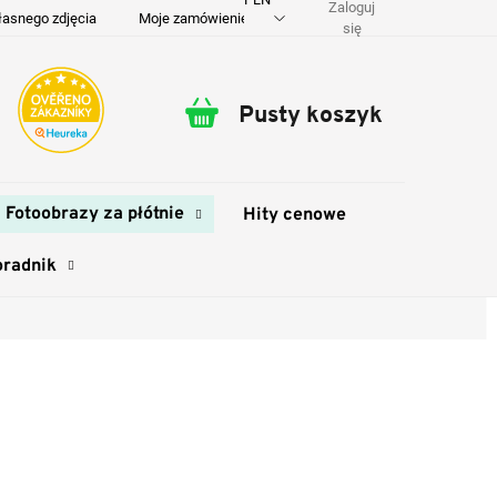
Zaloguj
łasnego zdjęcia
Moje zamówienie
O nas
Dostawa i płatność
się
Pusty koszyk
Koszyk
Fotoobrazy za płótnie
Hity cenowe
oradnik