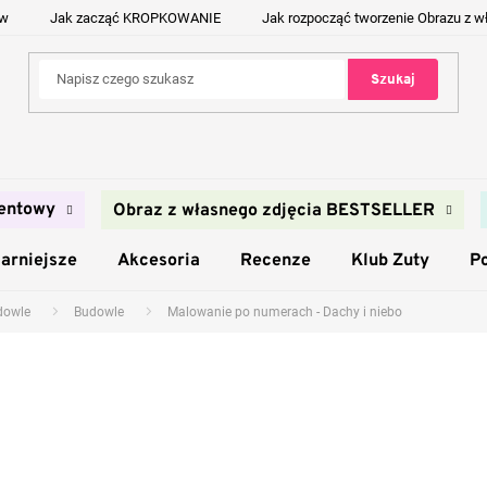
ów
Jak zacząć KROPKOWANIE
Jak rozpocząć tworzenie Obrazu z w
Szukaj
entowy
Obraz z własnego zdjęcia BESTSELLER
arniejsze
Akcesoria
Recenze
Klub Zuty
P
udowle
Budowle
Malowanie po numerach - Dachy i niebo