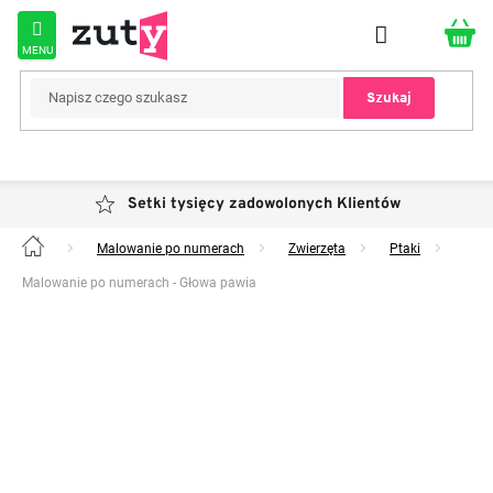
Przejść
do
treści
Szukaj
Setki tysięcy zadowolonych Klientów
Malowanie po numerach
Zwierzęta
Ptaki
Home
Malowanie po numerach - Głowa pawia