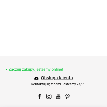
S
t
o
Zacznij zakupy, jesteśmy online!
p
Obsługa klienta
k
a
Skontaktuj się z nami Jesteśmy 24/7
Facebook
Instagram
YouTube
Pinterest