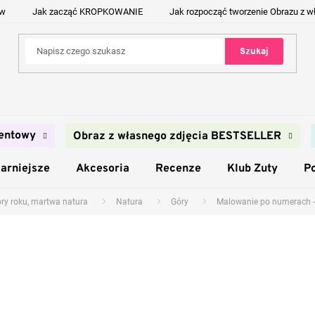
ów
Jak zacząć KROPKOWANIE
Jak rozpocząć tworzenie Obrazu z w
Szukaj
entowy
Obraz z własnego zdjęcia BESTSELLER
arniejsze
Akcesoria
Recenze
Klub Zuty
P
ory roku, martwa natura
Natura
Góry
Malowanie po numerach -