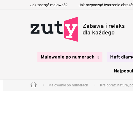
Przejść
Jak zacząć malować?
Jak rozpocząć tworzenie obraz
do
treści
Malowanie po numerach
Haft diam
Najpopul
Malowanie po numerach
Krajobraz, natura, p
Home