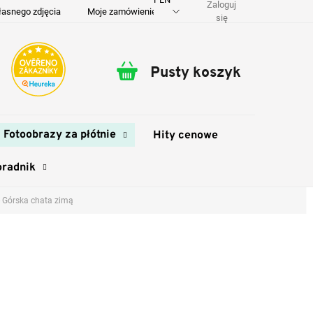
Zaloguj
łasnego zdjęcia
Moje zamówienie
O nas
Dostawa i płatność
się
Pusty koszyk
Koszyk
Fotoobrazy za płótnie
Hity cenowe
oradnik
 Górska chata zimą