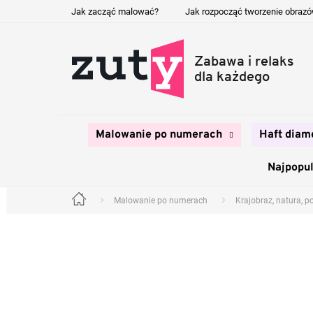
Przejść
Jak zacząć malować?
Jak rozpocząć tworzenie obraz
do
treści
Malowanie po numerach
Haft diam
Najpopul
Malowanie po numerach
Krajobraz, natura, p
Home