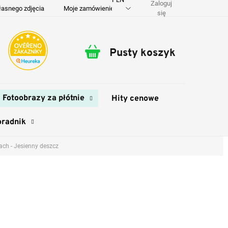
Zaloguj
łasnego zdjęcia
Moje zamówienie
O nas
Dostawa i płatność
się
Pusty koszyk
Koszyk
Fotoobrazy za płótnie
Hity cenowe
oradnik
ch - Jesienny deszcz