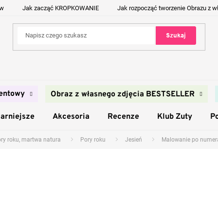
ów
Jak zacząć KROPKOWANIE
Jak rozpocząć tworzenie Obrazu z w
Szukaj
entowy
Obraz z własnego zdjęcia BESTSELLER
arniejsze
Akcesoria
Recenze
Klub Zuty
P
ory roku, martwa natura
Pory roku
Jesień
Malowanie po numera