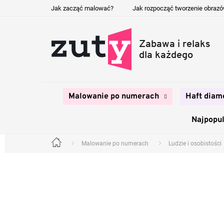
Przejść
Jak zacząć malować?
Jak rozpocząć tworzenie obraz
do
treści
Malowanie po numerach
Haft diam
Najpopul
Malowanie po numerach
Ludzie i osobistości
Home