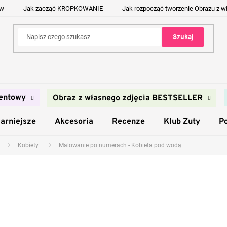
ów
Jak zacząć KROPKOWANIE
Jak rozpocząć tworzenie Obrazu z w
Szukaj
entowy
Obraz z własnego zdjęcia BESTSELLER
arniejsze
Akcesoria
Recenze
Klub Zuty
P
Kobiety
Malowanie po numerach - Kobieta pod wodą