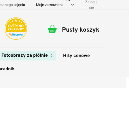
Zaloguj
łasnego zdjęcia
Moje zamówienie
O nas
Dostawa i płatność
się
Pusty koszyk
Koszyk
Fotoobrazy za płótnie
Hity cenowe
oradnik