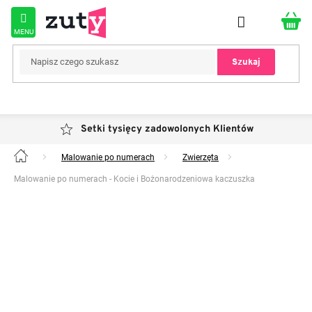
Przejść
do
treści
Szukaj
Setki tysięcy zadowolonych Klientów
Malowanie po numerach
Zwierzęta
Home
Malowanie po numerach - Kocie i Bożonarodzeniowa kaczuszka