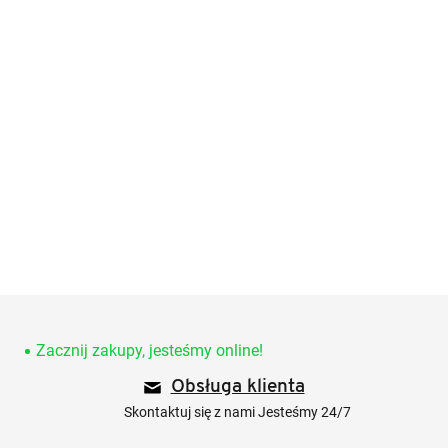
S
t
o
Zacznij zakupy, jesteśmy online!
p
Obsługa klienta
k
a
Skontaktuj się z nami Jesteśmy 24/7