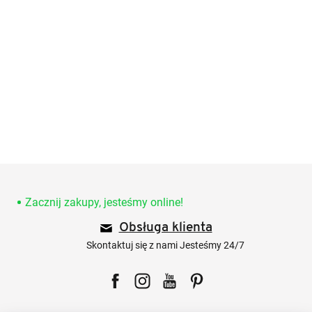
S
t
o
Zacznij zakupy, jesteśmy online!
p
Obsługa klienta
k
a
Skontaktuj się z nami Jesteśmy 24/7
Facebook
Instagram
YouTube
Pinterest