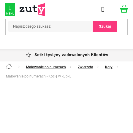
Przejść
do
treści
Szukaj
Setki tysięcy zadowolonych Klientów
Malowanie po numerach
Zwierzęta
Koty
Home
Malowanie po numerach - Kocię w kubku