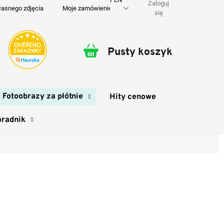
Zaloguj
łasnego zdjęcia
Moje zamówienie
O nas
Dostawa i płatność
się
Pusty koszyk
Koszyk
Fotoobrazy za płótnie
Hity cenowe
oradnik