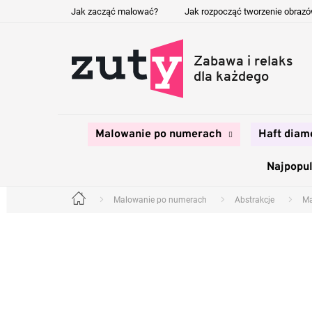
Przejść
Jak zacząć malować?
Jak rozpocząć tworzenie obraz
do
treści
Malowanie po numerach
Haft diam
Najpopul
Malowanie po numerach
Abstrakcje
Ma
Home