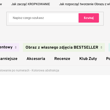
ów
Jak zacząć KROPKOWANIE
Jak rozpocząć tworzenie Obrazu z w
Szukaj
entowy
Obraz z własnego zdjęcia BESTSELLER
arniejsze
Akcesoria
Recenze
Klub Zuty
P
lowanie po numerach - Kolorowa abstrakcja