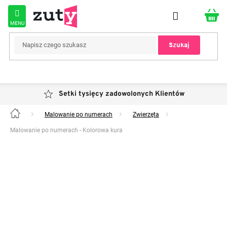
Przejść
do
treści
Szukaj
Setki tysięcy zadowolonych Klientów
Malowanie po numerach
Zwierzęta
Home
Malowanie po numerach - Kolorowa kura