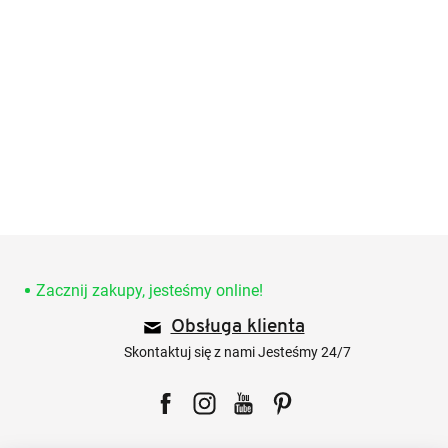
S
t
o
Zacznij zakupy, jesteśmy online!
p
Obsługa klienta
k
a
Skontaktuj się z nami Jesteśmy 24/7
Facebook
Instagram
YouTube
Pinterest