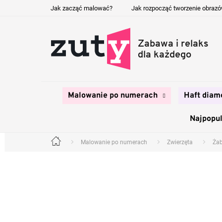
Przejść
Jak zacząć malować?
Jak rozpocząć tworzenie obraz
do
treści
Malowanie po numerach
Haft diam
Najpopul
Malowanie po numerach
Zwierzęta
Ża
Home