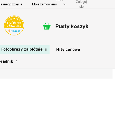
Zaloguj
łasnego zdjęcia
Moje zamówienie
O nas
Dostawa i płatność
się
Pusty koszyk
Koszyk
Fotoobrazy za płótnie
Hity cenowe
oradnik