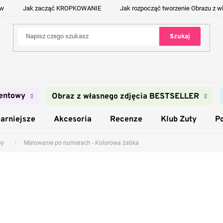
ów
Jak zacząć KROPKOWANIE
Jak rozpocząć tworzenie Obrazu z w
Szukaj
entowy
Obraz z własnego zdjęcia BESTSELLER
arniejsze
Akcesoria
Recenze
Klub Zuty
P
by
Malowanie po numerach - Kolorowa żabka