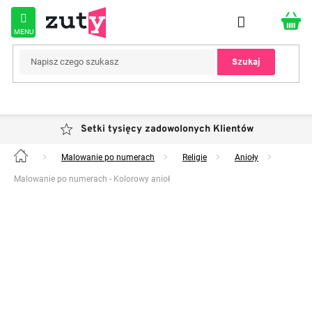
Przejść
do
treści
Szukaj
Setki tysięcy zadowolonych Klientów
Malowanie po numerach
Religie
Anioły
Home
Malowanie po numerach - Kolorowy anioł