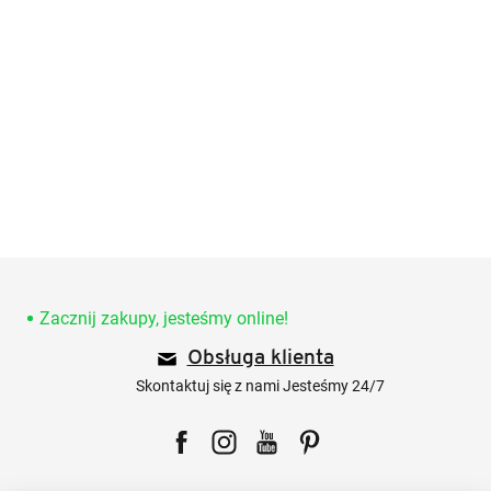
S
t
o
Zacznij zakupy, jesteśmy online!
p
Obsługa klienta
k
a
Skontaktuj się z nami Jesteśmy 24/7
Facebook
Instagram
YouTube
Pinterest