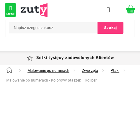
Przejść
do
treści
Szukaj
Setki tysięcy zadowolonych Klientów
Malowanie po numerach
Zwierzęta
Ptaki
Home
Malowanie po numerach - Kolorowy ptaszek – koliber