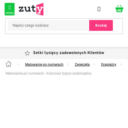
Przejść
do
treści
Szukaj
Setki tysięcy zadowolonych Klientów
Malowanie po numerach
Zwierzęta
Drapieżcy
Home
Malowanie po numerach - Kolorowy tygrys szablozębny