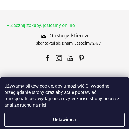
S
t
o
Zacznij zakupy, jesteśmy online!
p
Obsługa klienta
k
a
Skontaktuj się z nami Jesteśmy 24/7
Facebook
Instagram
YouTube
Pinterest
Używamy plików cookie, aby umożliwić Ci wygodne
przeglądanie strony oraz aby stale poprawiać
funkcjonalność, wydajność i użyteczność strony poprzez
Dla klientów
analizę ruchu na niej.
Wszystko o zakupach
Ustawienia