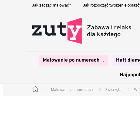
Przejść
Jak zacząć malować?
Jak rozpocząć tworzenie obraz
do
treści
Malowanie po numerach
Haft diam
Najpopul
Malowanie po numerach
Zwierzęta
Wil
Home