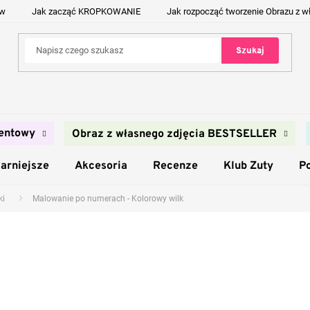
ów
Jak zacząć KROPKOWANIE
Jak rozpocząć tworzenie Obrazu z w
Szukaj
entowy
Obraz z własnego zdjęcia BESTSELLER
arniejsze
Akcesoria
Recenze
Klub Zuty
P
ki
Malowanie po numerach - Kolorowy wilk