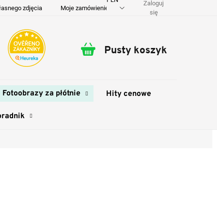
Zaloguj
łasnego zdjęcia
Moje zamówienie
O nas
Dostawa i płatność
się
Pusty koszyk
Koszyk
Fotoobrazy za płótnie
Hity cenowe
oradnik