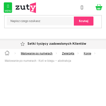
Przejść
do
treści
Szukaj
Setki tysięcy zadowolonych Klientów
Malowanie po numerach
Zwierzęta
Konie
Home
Malowanie po numerach - Koń w biegu – abstrakcja