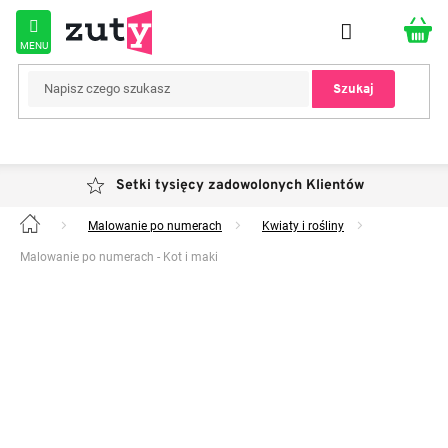
Przejść
do
treści
Szukaj
Setki tysięcy zadowolonych Klientów
Malowanie po numerach
Kwiaty i rośliny
Home
Malowanie po numerach - Kot i maki