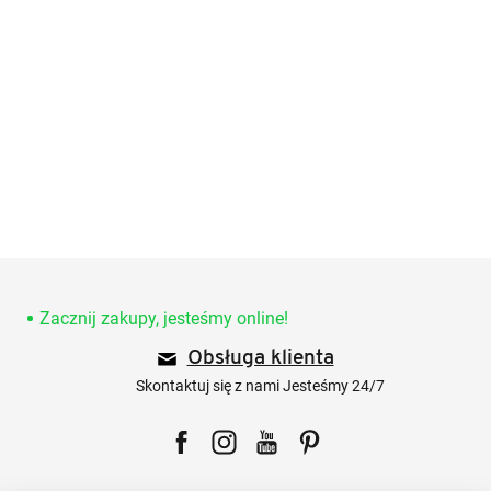
S
t
o
Zacznij zakupy, jesteśmy online!
p
Obsługa klienta
k
a
Skontaktuj się z nami Jesteśmy 24/7
Facebook
Instagram
YouTube
Pinterest