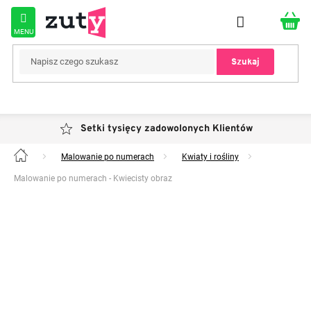
Przejść
do
treści
Szukaj
Setki tysięcy zadowolonych Klientów
Malowanie po numerach
Kwiaty i rośliny
Home
Malowanie po numerach - Kwiecisty obraz