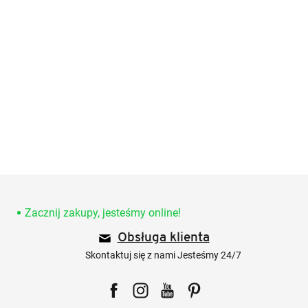
S
t
o
Zacznij zakupy, jesteśmy online!
p
Obsługa klienta
k
a
Skontaktuj się z nami Jesteśmy 24/7
Facebook
Instagram
YouTube
Pinterest