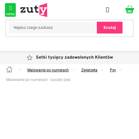
Przejść
do
treści
Szukaj
Setki tysięcy zadowolonych Klientów
Malowanie po numerach
Zwierzęta
Psy
Home
Malowanie po numerach - Łaciaty pies