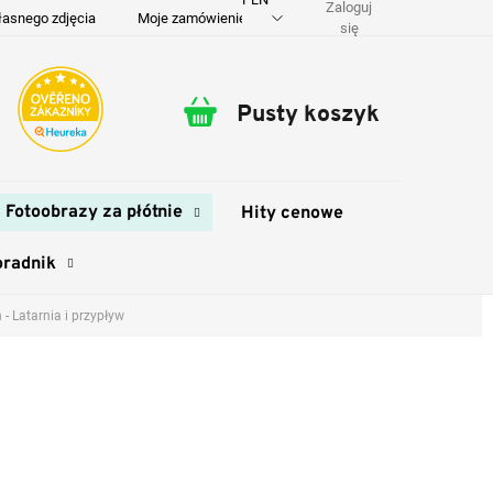
Zaloguj
łasnego zdjęcia
Moje zamówienie
O nas
Dostawa i płatność
się
Pusty koszyk
Koszyk
Fotoobrazy za płótnie
Hity cenowe
oradnik
 Latarnia i przypływ