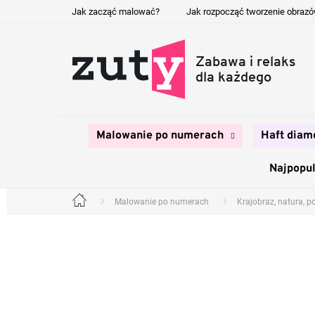
Przejść
Jak zacząć malować?
Jak rozpocząć tworzenie obraz
do
treści
Malowanie po numerach
Haft diam
Najpopul
Malowanie po numerach
Krajobraz, natura, p
Home