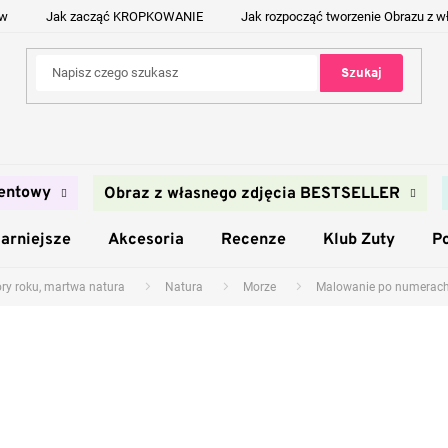
ów
Jak zacząć KROPKOWANIE
Jak rozpocząć tworzenie Obrazu z w
Szukaj
entowy
Obraz z własnego zdjęcia BESTSELLER
arniejsze
Akcesoria
Recenze
Klub Zuty
P
ory roku, martwa natura
Natura
Morze
Malowanie po numerach -