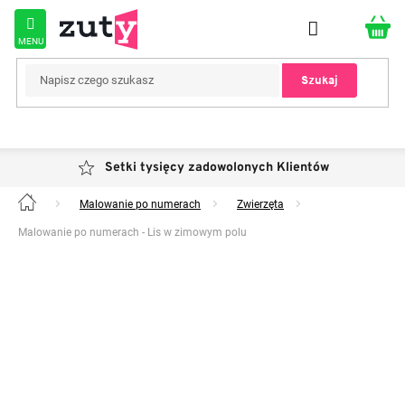
Przejść
do
treści
Szukaj
Setki tysięcy zadowolonych Klientów
Malowanie po numerach
Zwierzęta
Home
Malowanie po numerach - Lis w zimowym polu