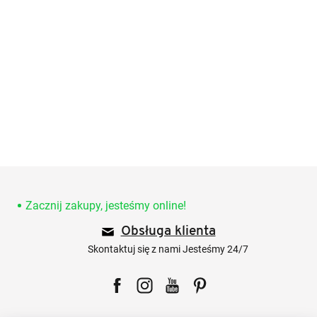
S
t
o
Zacznij zakupy, jesteśmy online!
p
Obsługa klienta
k
a
Skontaktuj się z nami Jesteśmy 24/7
Facebook
Instagram
YouTube
Pinterest