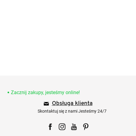
S
t
o
Zacznij zakupy, jesteśmy online!
p
Obsługa klienta
k
a
Skontaktuj się z nami Jesteśmy 24/7
Facebook
Instagram
YouTube
Pinterest