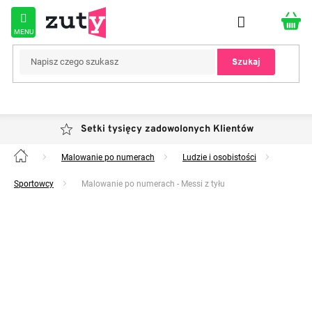
Przejść
do
treści
Szukaj
Setki tysięcy zadowolonych Klientów
Malowanie po numerach
Ludzie i osobistości
Home
Sportowcy
Malowanie po numerach - Messi z tyłu