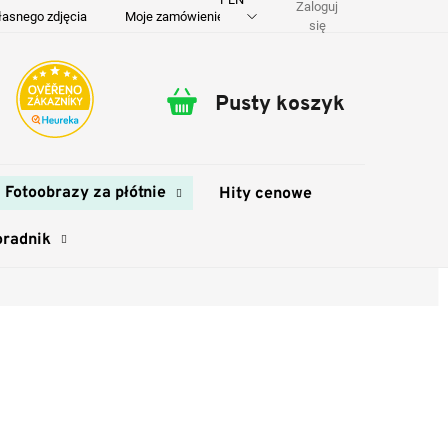
Zaloguj
łasnego zdjęcia
Moje zamówienie
O nas
Dostawa i płatność
się
Pusty koszyk
Koszyk
Fotoobrazy za płótnie
Hity cenowe
oradnik