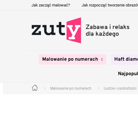
Przejść
Jak zacząć malować?
Jak rozpocząć tworzenie obraz
do
treści
Malowanie po numerach
Haft diam
Najpopul
Malowanie po numerach
Ludzie i osobistości
Home