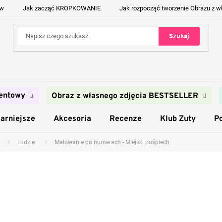
ów
Jak zacząć KROPKOWANIE
Jak rozpocząć tworzenie Obrazu z w
Szukaj
entowy
Obraz z własnego zdjęcia BESTSELLER
arniejsze
Akcesoria
Recenze
Klub Zuty
P
Ludzie
Malowanie po numerach - Miejski pośpiech