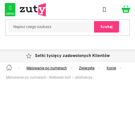
Przejść
do
treści
Szukaj
Setki tysięcy zadowolonych Klientów
Malowanie po numerach
Zwierzęta
Konie
Home
Malowanie po numerach - Niebieski koń – abstrakcja