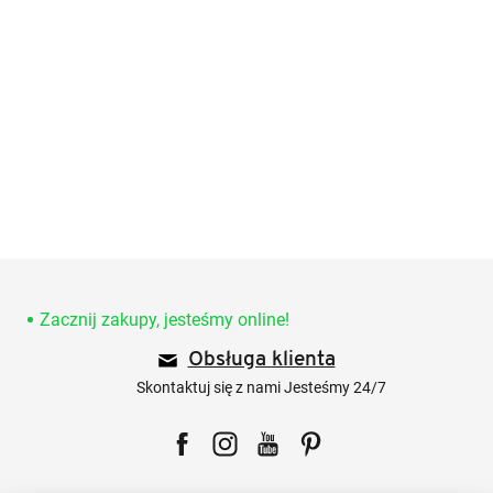
S
t
o
Zacznij zakupy, jesteśmy online!
p
Obsługa klienta
k
a
Skontaktuj się z nami Jesteśmy 24/7
Facebook
Instagram
YouTube
Pinterest