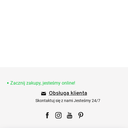
S
t
o
Zacznij zakupy, jesteśmy online!
p
Obsługa klienta
k
a
Skontaktuj się z nami Jesteśmy 24/7
Facebook
Instagram
YouTube
Pinterest