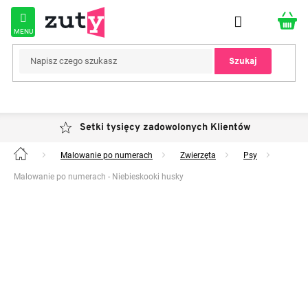
Przejść
do
treści
Szukaj
Setki tysięcy zadowolonych Klientów
Malowanie po numerach
Zwierzęta
Psy
Home
Malowanie po numerach - Niebieskooki husky