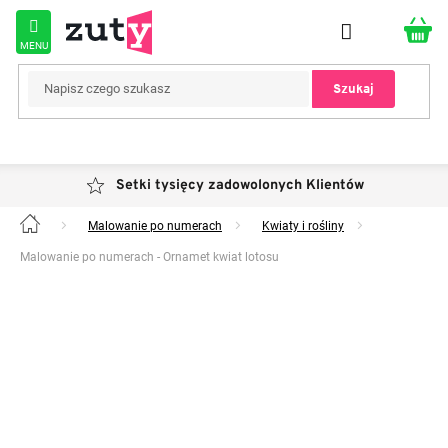
Przejść
do
treści
Szukaj
Setki tysięcy zadowolonych Klientów
Malowanie po numerach
Kwiaty i rośliny
Home
Malowanie po numerach - Ornamet kwiat lotosu