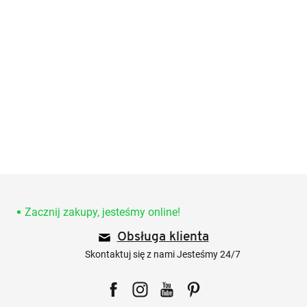
S
t
o
Zacznij zakupy, jesteśmy online!
p
Obsługa klienta
k
a
Skontaktuj się z nami Jesteśmy 24/7
Facebook
Instagram
YouTube
Pinterest