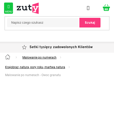
Przejść
do
treści
Szukaj
Setki tysięcy zadowolonych Klientów
Malowanie po numerach
Home
Krajobraz, natura, pory roku, martwa natura
Malowanie po numerach - Owoc granatu