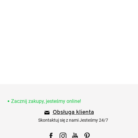
S
t
o
Zacznij zakupy, jesteśmy online!
p
Obsługa klienta
k
a
Skontaktuj się z nami Jesteśmy 24/7