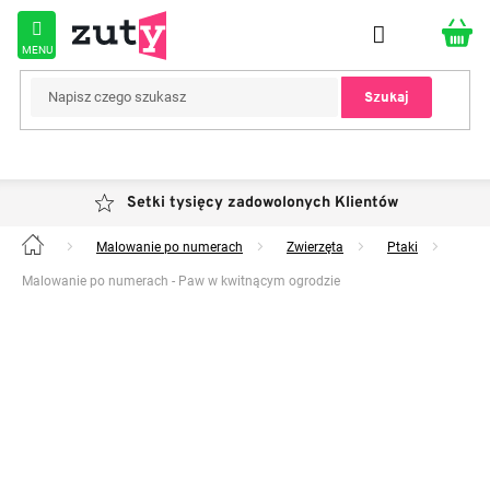
Przejść
do
treści
Szukaj
Setki tysięcy zadowolonych Klientów
Malowanie po numerach
Zwierzęta
Ptaki
Home
Malowanie po numerach - Paw w kwitnącym ogrodzie