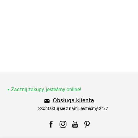
S
t
o
Zacznij zakupy, jesteśmy online!
p
Obsługa klienta
k
a
Skontaktuj się z nami Jesteśmy 24/7
Facebook
Instagram
YouTube
Pinterest