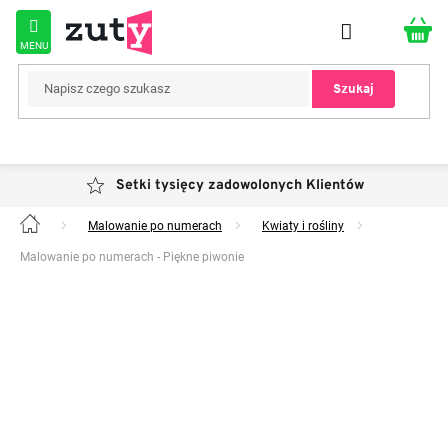
Przejść
do
treści
Szukaj
Setki tysięcy zadowolonych Klientów
Malowanie po numerach
Kwiaty i rośliny
Home
Malowanie po numerach - Piękne piwonie