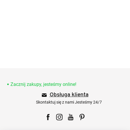
S
t
o
Zacznij zakupy, jesteśmy online!
p
Obsługa klienta
k
a
Skontaktuj się z nami Jesteśmy 24/7
Facebook
Instagram
YouTube
Pinterest