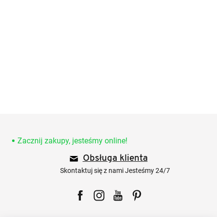
S
t
o
Zacznij zakupy, jesteśmy online!
p
Obsługa klienta
k
a
Skontaktuj się z nami Jesteśmy 24/7
Facebook
Instagram
YouTube
Pinterest