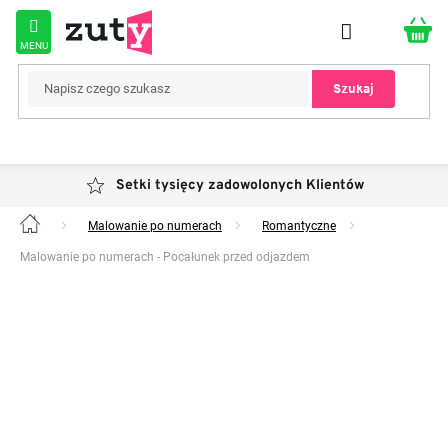
Przejść
do
treści
Szukaj
Setki tysięcy zadowolonych Klientów
Malowanie po numerach
Romantyczne
Home
Malowanie po numerach - Pocałunek przed odjazdem