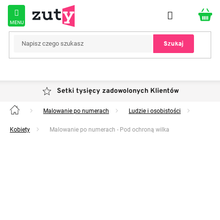
Przejść
do
treści
Szukaj
Setki tysięcy zadowolonych Klientów
Malowanie po numerach
Ludzie i osobistości
Home
Kobiety
Malowanie po numerach - Pod ochroną wilka