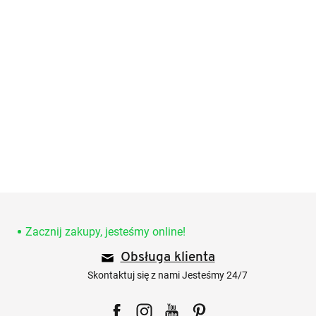
S
t
o
Zacznij zakupy, jesteśmy online!
p
Obsługa klienta
k
a
Skontaktuj się z nami Jesteśmy 24/7