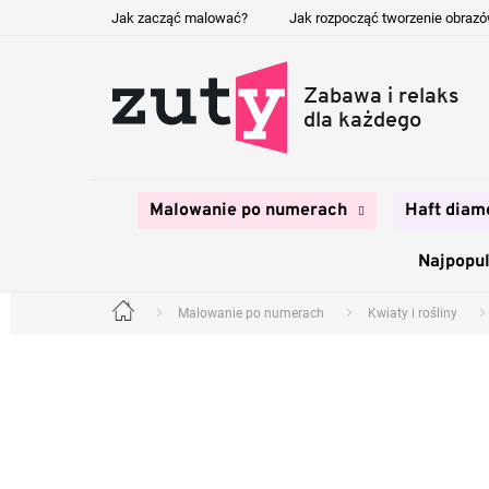
Przejść
Jak zacząć malować?
Jak rozpocząć tworzenie obraz
do
treści
Malowanie po numerach
Haft diam
Najpopul
Malowanie po numerach
Kwiaty i rośliny
Home