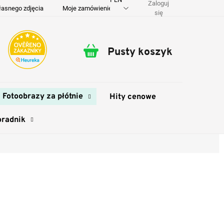
Zaloguj
łasnego zdjęcia
Moje zamówienie
O nas
Dostawa i płatność
się
Pusty koszyk
Koszyk
Fotoobrazy za płótnie
Hity cenowe
oradnik