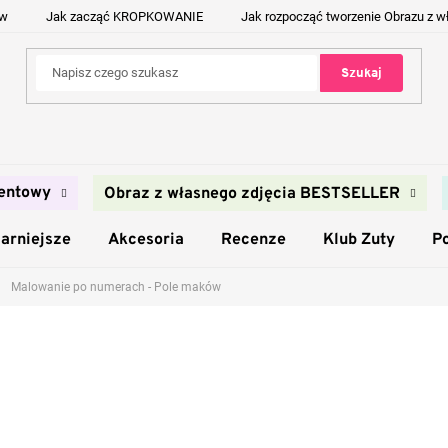
ów
Jak zacząć KROPKOWANIE
Jak rozpocząć tworzenie Obrazu z w
Szukaj
entowy
Obraz z własnego zdjęcia BESTSELLER
arniejsze
Akcesoria
Recenze
Klub Zuty
P
Malowanie po numerach - Pole maków