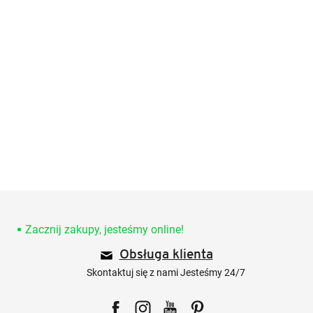
S
t
o
Zacznij zakupy, jesteśmy online!
p
Obsługa klienta
k
a
Skontaktuj się z nami Jesteśmy 24/7