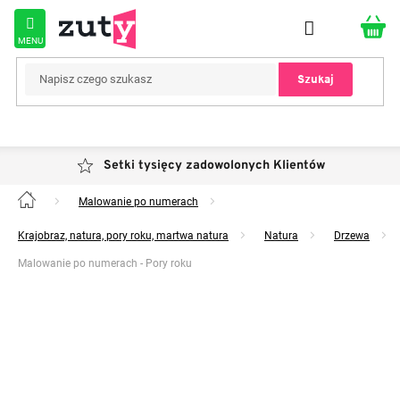
Przejść
do
treści
Szukaj
Setki tysięcy zadowolonych Klientów
Malowanie po numerach
Home
Krajobraz, natura, pory roku, martwa natura
Natura
Drzewa
Malowanie po numerach - Pory roku