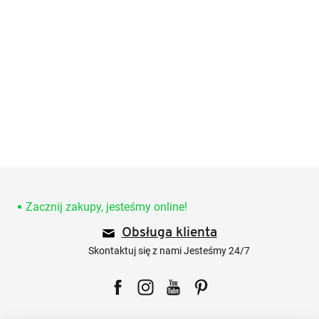
S
t
o
Zacznij zakupy, jesteśmy online!
p
Obsługa klienta
k
a
Skontaktuj się z nami Jesteśmy 24/7
Facebook
Instagram
YouTube
Pinterest