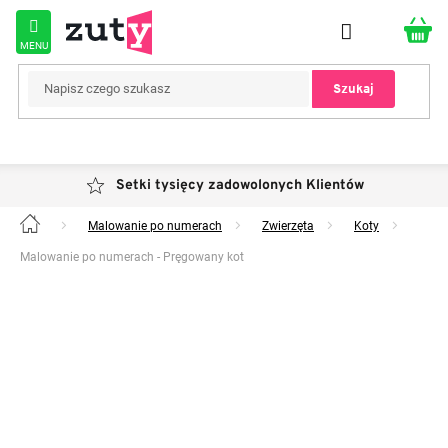
Przejść
do
treści
Szukaj
Setki tysięcy zadowolonych Klientów
Malowanie po numerach
Zwierzęta
Koty
Home
Malowanie po numerach - Pręgowany kot