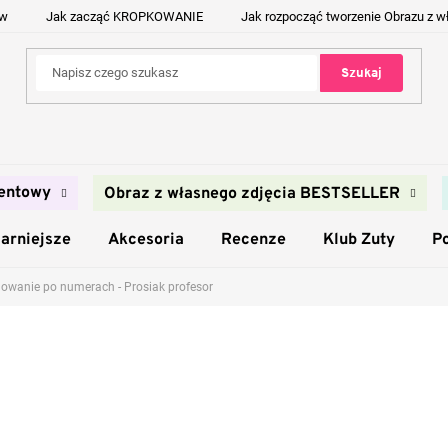
ów
Jak zacząć KROPKOWANIE
Jak rozpocząć tworzenie Obrazu z w
Szukaj
entowy
Obraz z własnego zdjęcia BESTSELLER
arniejsze
Akcesoria
Recenze
Klub Zuty
P
owanie po numerach - Prosiak profesor