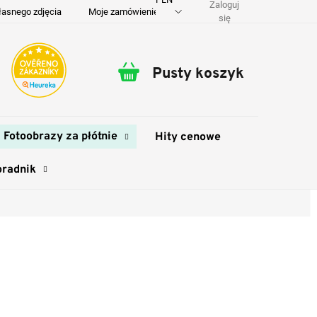
Zaloguj
łasnego zdjęcia
Moje zamówienie
O nas
Dostawa i płatność
się
Pusty koszyk
Koszyk
Fotoobrazy za płótnie
Hity cenowe
oradnik