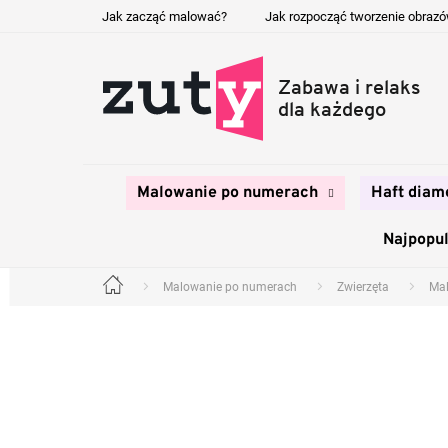
Przejść
Jak zacząć malować?
Jak rozpocząć tworzenie obraz
do
treści
Malowanie po numerach
Haft diam
Najpopul
Malowanie po numerach
Zwierzęta
Mal
Home