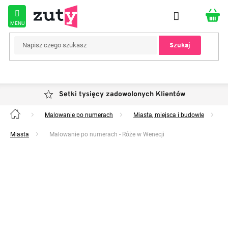
Przejść
do
treści
Szukaj
Setki tysięcy zadowolonych Klientów
Malowanie po numerach
Miasta, miejsca i budowle
Home
Miasta
Malowanie po numerach - Róże w Wenecji