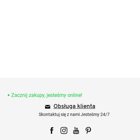
S
t
o
Zacznij zakupy, jesteśmy online!
p
Obsługa klienta
k
a
Skontaktuj się z nami Jesteśmy 24/7
Facebook
Instagram
YouTube
Pinterest