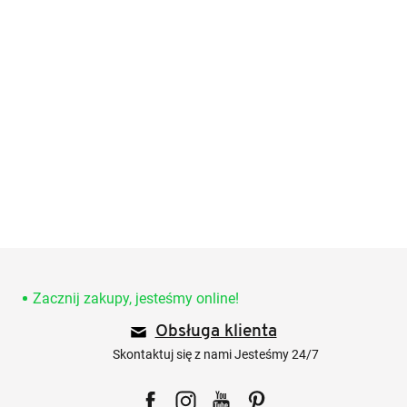
S
t
o
Zacznij zakupy, jesteśmy online!
p
Obsługa klienta
k
a
Skontaktuj się z nami Jesteśmy 24/7