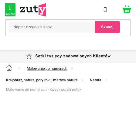
Przejść
do
treści
Szukaj
Setki tysięcy zadowolonych Klientów
Malowanie po numerach
Home
Krajobraz, natura, pory roku, martwa natura
Natura
Malowanie po numerach - Rwący górski potok